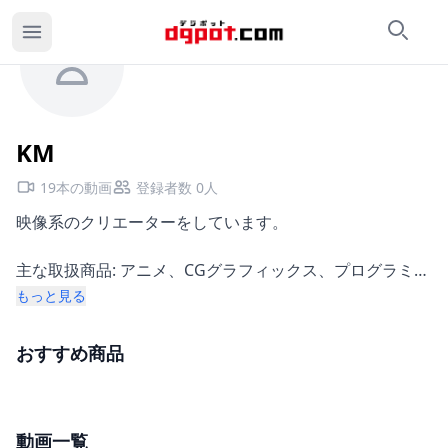
検索
カ
KMのページ
KM
19本の動画
登録者数 0人
映像系のクリエーターをしています。
主な取扱商品: アニメ、CGグラフィックス、プログラミン
グ講座、Web講座
もっと見る
活動地域: 九州、関西
おすすめ商品
動画一覧