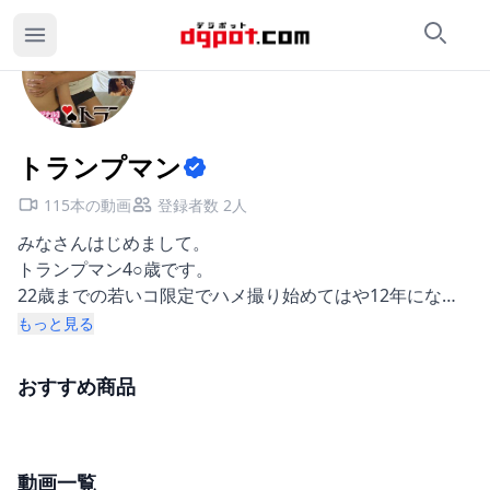
検索
カ
トランプマンのページ
トランプマン
115本の動画
登録者数 2人
みなさんはじめまして。
トランプマン4○歳です。
22歳までの若いコ限定でハメ撮り始めてはや12年になり
ます。
もっと見る
撮りためたほとんどの映像は公開不可ですが、連絡がつか
なくなったコや、お小遣いが欲しいコ限定で公開していま
おすすめ商品
す。
ナマじゃないと勃たないので、ゴムなしのハメ撮りしかし
ていません。
(そのせいで病気をうつされたこともしばしばwww)
動画一覧