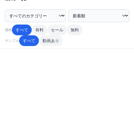
奥さんにバレるとヤバイので、顔にはモザイクをかけさせ
ていただいていますm(-_-)m
カテゴリー絞込み
並び順
主な取扱商品: 地方在住の■■■ハメ撮り動画
すべて
有料
セール
無料
価格
活動地域: 関東一円
すべて
動画あり
サンプル