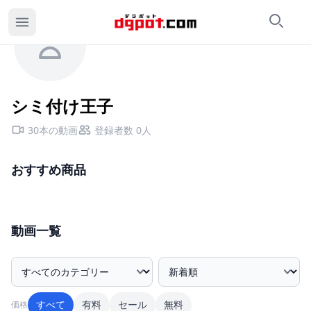
検索
カ
シミ付け王子のページ
シミ付け王子
30本の動画
登録者数 0人
おすすめ商品
動画一覧
カテゴリー絞込み
並び順
すべて
有料
セール
無料
価格