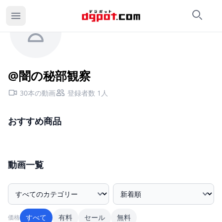
検索
カ
@闇の秘部観察のページ
@闇の秘部観察
30本の動画
登録者数 1人
おすすめ商品
動画一覧
カテゴリー絞込み
並び順
すべて
有料
セール
無料
価格