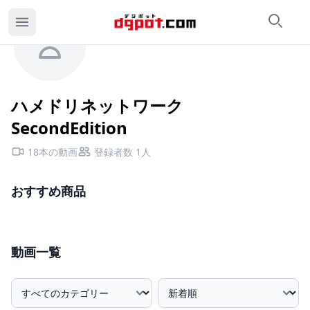
検索
カ
ハメドリネットワークSecondEditionのページ
ハメドリネットワーク
SecondEdition
18本の動画
登録者数 1人
おすすめ商品
動画一覧
カテゴリー絞込み
並び順