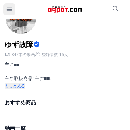
検索
カ
ゆず故障のページ
ゆず故障
347本の動画
登録者数 16人
主に■■
主な取扱商品: 主に■■
もっと見る
活動地域: 都内
おすすめ商品
動画一覧