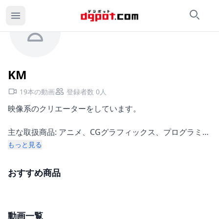
検索
カ
KMのページ
KM
19本の動画
登録者数 0人
映像系のクリエーターをしています。
主な取扱商品: アニメ、CGグラフィックス、プログラミン
グ講座、Web講座
もっと見る
活動地域: 九州、関西
おすすめ商品
動画一覧