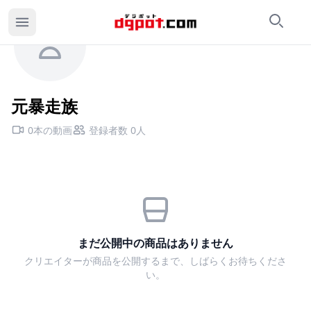
検索
カ
元暴走族のページ
元暴走族
0本の動画
登録者数 0人
まだ公開中の商品はありません
クリエイターが商品を公開するまで、しばらくお待ちくださ
い。