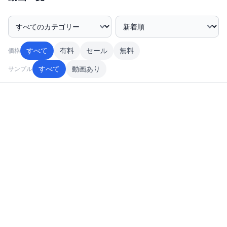
奥さんにバレるとヤバイので、顔にはモザイクをかけさせ
ていただいていますm(-_-)m
カテゴリー絞込み
並び順
主な取扱商品: 地方在住の■■■ハメ撮り動画
すべて
有料
セール
無料
価格
活動地域: 関東一円
すべて
動画あり
サンプル