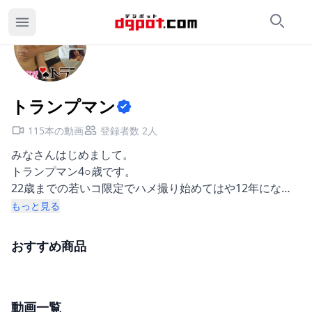
検索
カ
トランプマンのページ
トランプマン
115本の動画
登録者数 2人
みなさんはじめまして。
トランプマン4○歳です。
22歳までの若いコ限定でハメ撮り始めてはや12年になり
ます。
もっと見る
撮りためたほとんどの映像は公開不可ですが、連絡がつか
なくなったコや、お小遣いが欲しいコ限定で公開していま
おすすめ商品
す。
ナマじゃないと勃たないので、ゴムなしのハメ撮りしかし
ていません。
(そのせいで病気をうつされたこともしばしばwww)
動画一覧