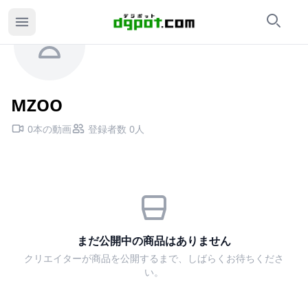
検索
カ
MZOOのページ
MZOO
0本の動画
登録者数 0人
まだ公開中の商品はありません
クリエイターが商品を公開するまで、しばらくお待ちくださ
い。