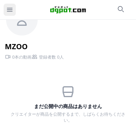
検索
カ
MZOOのページ
MZOO
0本の動画
登録者数 0人
まだ公開中の商品はありません
クリエイターが商品を公開するまで、しばらくお待ちくださ
い。